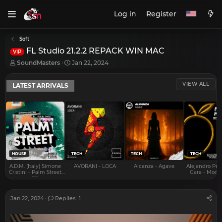
Log in
Register
Soft
FL Studio 21.2.2 REPACK WIN MAC
VIP
T
S
SoundMasters
Jan 22, 2024
h
t
r
a
VIEW ALL
LATEST ARRIVALS
e
r
a
t
d
d
s
a
t
t
a
e
r
t
e
HOUSE
TECH
TECH
TECH
r
A.D.M. (Italy) Simone
AVORANI - LOCA
Alcanza - Agave
Alejandro Pra
Cristini - Palm Street
Gara - Mood 
EP
Jan 22, 2024
Replies: 1