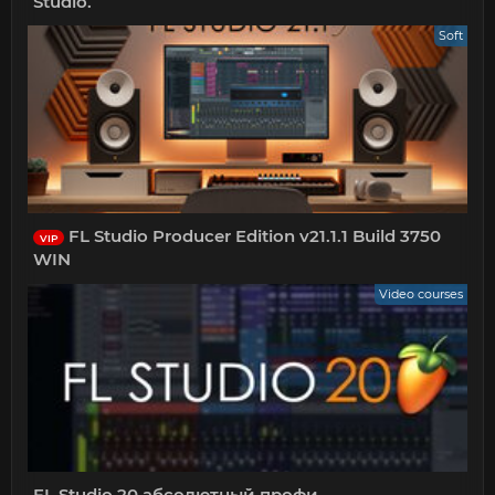
Studio.
Soft
FL Studio Producer Edition v21.1.1 Build 3750
VIP
WIN
Video courses
FL Studio 20 абсолютный профи.