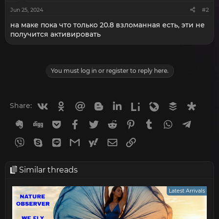
Jun 25, 2024
#2
на маке пока что только 20.8 взломанная есть, эти не
получится активировать
You must log in or register to reply here.
Vkontakte
Odnoklassniki
Mail.ru
Blogger
Linkedin
Liveinternet
Livejournal
Buffer
Diasp
Share:
Evernote
Digg
Getpocket
Facebook
Twitter
Reddit
Pinterest
Tumblr
WhatsApp
Telegr
Viber
Skype
Line
Gmail
yahoomail
Email
Link
Similar threads
Latest Arrivals