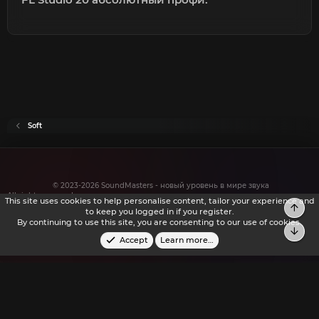
Soft
© 2023-2026 SoundMasters - новый уровень в мире звука
All rights reserved.
This site uses cookies to help personalise content, tailor your experience and
Top
to keep you logged in if you register.
By continuing to use this site, you are consenting to our use of cookies.
Bot
Accept
Learn more…