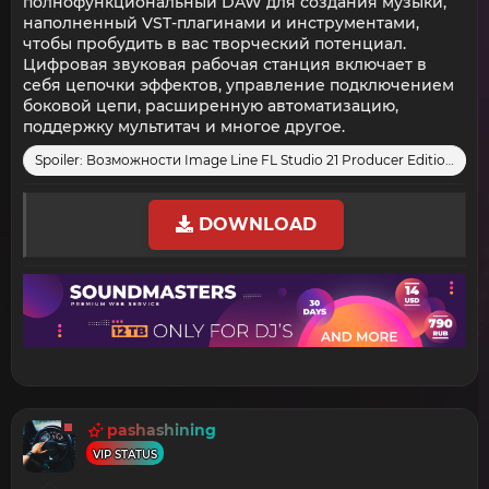
полнофункциональный DAW для создания музыки,
наполненный VST-плагинами и инструментами,
чтобы пробудить в вас творческий потенциал.
Цифровая звуковая рабочая станция включает в
себя цепочки эффектов, управление подключением
боковой цепи, расширенную автоматизацию,
поддержку мультитач и многое другое.
Spoiler:
Возможности Image Line FL Studio 21 Producer Edition:
DOWNLOAD
pashashining
VIP STATUS