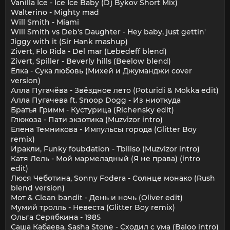
Vanilla Ice - Ice Ice Baby (Dj Bykov Short Mix)
Walterino - Mighty mad
Will Smith - Miami
Will Smith vs Deb's Daughter - Hey baby, just gettin'
Jiggy with it (Sir Hank mashup)
Zivert, Flo Rida - Del mar (Lebedeff blend)
Zivert, Spiller - Beverly hills (Beelow blend)
Ёлка - Сука любовь (Михей и Джуманджи cover
version)
Алла Пугачёва - Звёздное лето (Poturidi & Mokka edit)
Алла Пугачева ft. Snoop Dogg - Из ниоткуда
Братья Гримм - Кустурица (Richensky edit)
Глюкоза - Пати экзотика (Muzvizor intro)
Елена Темникова - Импульсы города (Glitter Boy
remix)
Иракли, Funky foubdation - Tbiliso (Muzvizor intro)
Катя Лель - Мой мармеладный (Я не права) (intro
edit)
Люся Чеботина, Sonny Fodera - Солнце монако (Rush
blend version)
Мот & Clean bandit - День и ночь (Oliver edit)
Мумий тролль - Невеста (Glitter Boy remix)
Ольга Серябкина - 1985
Саша Кабаева, Sasha Stone - Сходил с ума (Baloo intro)