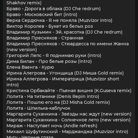
Shakhov remix)
Браво - Дорога в облака (DJ Che redrum)
Браво - Московский бит (intro)
Верка Сердючка - Я не поняла (Muzvizor intro)
Виктор Королев - Букет из белых роз
Владимир Кузьмин - Эй, красотка (DJ Che redrum)
Владимир Пресняков - Странная
Владимир Пресняков - Стюардесса по имени Жанна
(new version)
Григорий Лепс - Я поднимаю руки (intro)
Дима Билан - Про белые розы (intro)
Елена Ваенга - Курю
Ирина Алегрова - Угонщица (DJ Миша Gold remix)
Ирина Аллегрова - Императрица (Muzvizor short
intro)
Кристина Орбакайте - Пьяная вишня (K.Guseva remix)
Лолита - На титанике (Denis Repin intro)
Лолита - Пошлю его на (DJ Misha Gold remix)
Лолита - Шпилька-каблучок
Маргарита Суханкина - Звёзды нас ждут (new version)
Маргарита Суханкина - Солнечное лето (new version)
Мираж - Наступает ночь (Andle refresh)
Михаил Шуфутинский - Марджанджа (Muzvizor intro)
Мугу - Черные глаза