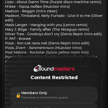
Lizzo - About Damn Time (Purple disco machine remix)
M'dee - Город любви (Muzvizor intro)
Madcon - Beggin (intro clean)
Madeon, Timbaland, Nelly Furtado - Give it to me (Oliver
edit)
Mads Langer - Hanging with you (Lenno remix)
Mary J. Blige - Family affair (The Niceguys remix)
Oliver Tree - Cowboys don’t cry (Denis Repin intro edit)
P. PAT - Ближе
Pizza - Хоп хэй лала лэй (Denis Repin intro edit)
Pizza, Zivert - Залипательно (Muzvizor intro)
Post Malone - Rockstar (Sylow yellow room mix)
Purple Disco Machine, Sophie and the Giants - In the
dark (extended mix)
Queen - Another One Bite's The Dust (DJ Mhark
Redrum)[Clean]
Queen - Another one bites the dust (De Soffer remix)
Content Restricted
Rhcp, Justin Bieber - Dani California (Anthem Kingz
edit)
Ricky Martin - Shake your bon-bon (AlexMINI intro)
Members Only
Rihanna - Bitch better have my money (Druskii edit)
Full access is restricted for guests
Rihanna x Chaka Khan - Ain't Nobody Rude (Discosid
Mash)
Rihanna, Saweetie, H.E.R. - Rude boy (DJ OD closer