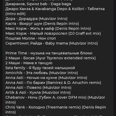
Джарахов, Sqwoz bab - Daga baga
Джаро Ханза & Kavabanga Depo & Kolibri - Таблетка
(intro edit)
Дора - Дорадура (Muzvizor intro)
Каста - Вокруг шум (Denis Repin intro)
Макс Корж - Жить в кайф (Denis Repin intro)
Макс Корж - Малый повзрослел (DJ Graff ext mix)
Пошлая Молли - Нон стоп
Скриптонит, Райда - Baby mama (Muzvizor intro)
Prime Time - музыка на танцевальные блоки:
2 Маши - Босая (Ayur Tsyrenov extended remix)
2 Маши - Мама я танцую
5sta family - Я буду твоей малышкой
Amirchik - Эта любовь (Muzvizor intro)
Anna Asti - Ночью на кухне (Muzvizor intro)
Anna Asti - По барам (Ramirez & D. Anuchin remix)
Anna Asti - Повело (Muzvizor intro)
Artik & Asti - Кукла (Muzvizor intro)
Chebanov - Ночь (Губин А. cover DFM mix) (Muzvizor
intro)
Chris Yank - Холодно (Treemanie remix) (Denis Repin
intro)