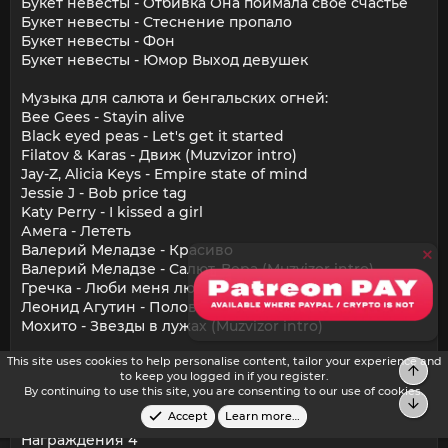
Букет невесты - Отбивка Она поймала своё счастье
Букет невесты - Стеснение пропало
Букет невесты - Фон
Букет невесты - Юмор Выход девушек
Музыка для салюта и бенгальских огней:
Bee Gees - Stayin alive
Black eyed peas - Let's get it started
Filatov & Karas - Движ (Muzvizor intro)
Jay-Z, Alicia Keys - Empire state of mind
Jessie J - Bob price tag
Katy Perry - I kissed a girl
Амега - Лететь
Валерий Меладзе - Красиво
Валерий Меладзе - Салют, Вера (Muzvizor intro)
Гречка - Люби меня люби
Леонид Агутин - Половина сердца
Мохито - Звезды в лужах (Muzvizor intro)
This site uses cookies to help personalise content, tailor your experience and
Награждения:
Top
to keep you logged in if you register.
Награждения 1
By continuing to use this site, you are consenting to our use of cookies.
Награждения 2
Bot
Accept
Learn more…
Награждения 3
Награждения 4