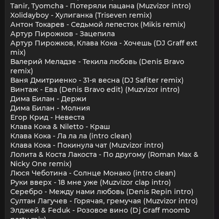
Tanir, Tyomcha - Потеряли пацана (Muzvizor intro)
Xolidayboy - Хулиганка (Triseven remix)
Антон Токарев - Седьмой лепесток (Mikis remix)
Артур Пирожков - Зацепила
Артур Пирожков, Клава Кока - Хочешь (DJ Graff ext
mix)
Валерий Меладзе - Текила любовь (Denis Bravo
remix)
Ваня Дмитриенко - 31-я весна (DJ Safiter remix)
Винтаж - Ева (Denis Bravo edit) (Muzvizor intro)
Дима Билан - Держи
Дима Билан - Молния
Егор Крид - Невеста
Клава Кока & Niletto - Краш
Клава Кока - Ла ла ла (intro clean)
Клава Кока - Покинула чат (Muzvizor intro)
Лолита & Коста Лакоста - По другому (Roman Max &
Nicky One remix)
Люся Чеботина - Солнце Монако (intro clean)
Руки вверх - 18 мне уже (Muzvizor clap intro)
Серебро - Между нами любовь (Denis Repin intro)
Султан Лагучев - Горячая, гремучая (Muzvizor intro)
Элджей & Feduk - Розовое вино (Dj Graff moomb