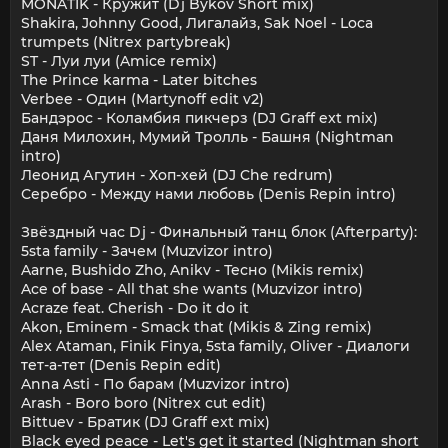
MONATIK - Кружит (Dj Bykov Short mix)
Shakira, Johnny Good, Лигалайз, Sak Noel - Loca
trumpets (Nitrex partybreak)
ST - Луи луи (Amice remix)
The Prince karma - Later bitches
Verbee - Один (Martynoff edit v2)
Бандэрос - Коламбия пикчерз (DJ Graff ext mix)
Даня Милохин, Мумий Тролль - Башня (Nightman
intro)
Леонид Агутин - Хоп-хей (DJ Che redrum)
Серебро - Между нами любовь (Denis Repin intro)
Звёздный час Dj - Финальный танц блок (Afterparty):
5sta family - Зачем (Muzvizor intro)
Aarne, Bushido Zho, Anikv - Тесно (Mikis remix)
Ace of base - All that she wants (Muzvizor intro)
Acraze feat. Cherish - Do it do it
Akon, Eminem - Smack that (Mikis & Zing remix)
Alex Ataman, Finik Finya, 5sta family, Oliver - Диалоги
тет-а-тет (Denis Repin edit)
Anna Asti - По барам (Muzvizor intro)
Arash - Boro boro (Nitrex cut edit)
Bittuev - Братик (DJ Graff ext mix)
Black eyed peace - Let's get it started (Nightman short