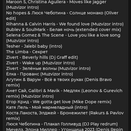
Maroon 5, Christina Aguilera - Moves like jagger
(Muzvizor intro)
No hopes & Люся Чеботина - Солнце монако (Oliver
edit)
Rihanna & Calvin Harris - We found love (Muzvizor intro)
Rublev & SoulMark - Белая ночь (extended cover mix)
Selena Gomez & The Scene - Love you like a love song
(Muzvizor intro)
Tesher - Jalebi baby (intro)
The Limba - Секрет
Zivert - Beverly hills (Dj Graff edit)
Zivert - Wake up (Muzvizor intro)
Zivert - Зелёные волны (Muzvizor intro)
Ёлка - Прованс (Muzvizor intro)
Агутин & Варум - Всё в твоих руках (Denis Bravo
remix)
Анет Сай, Galibri & Mavik - Медляк (Leonov & Gurevich
remix) (Muzvizor intro)
Егор Крид - We gotta get love (Mike Dope remix)
Катя Лель - Мой мармеладный (intro)
Коста Лакоста, Элджей - Бронежилет (Rakurs & Pavlov
remix)
Люся Чеботина - Плакал Голливуд (DJ Play redrum)
Мичелз, Элона Миллер - Угонщица 2023 (Denis Repin