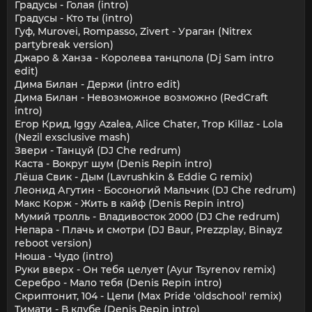
Градусы - Голая (intro)
Градусы - Кто ты (intro)
Гуф, Murovei, Rompasso, Zivert - Ураган (Nitrex
partybreak version)
Джаро & Ханза - Королева танцпола (Dj Sam intro
edit)
Дима Билан - Держи (intro edit)
Дима Билан - Невозможное возможно (RedCraft
intro)
Егор Крид, Iggy Azalea, Alice Chater, Trop Killaz - Lola
(Nezil exsclusive mash)
Звери - Танцуй (DJ Che redrum)
Каста - Вокруг шум (Denis Repin intro)
Лёша Свик - Дым (Lavrushkin & Eddie G remix)
Леонид Агутин - Босоногий Мальчик (DJ Che redrum)
Макс Корж - Жить в кайф (Denis Repin intro)
Мумий тролль - Владивосток 2000 (DJ Che redrum)
Непара - Плачь и смотри (DJ Baur, Prezzplay, Binayz
reboot version)
Нюша - Чудо (intro)
Руки вверх - Он тебя целует (Ayur Tsyrenov remix)
Серебро - Мало тебя (Denis Repin intro)
Скриптонит, 104 - Цепи (Max Pride 'oldschool' remix)
Тимати - В клубе (Denis Repin intro)