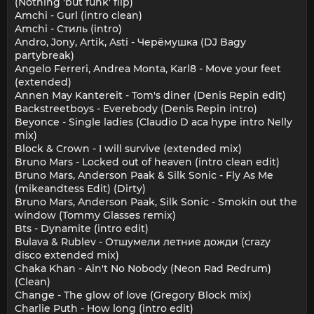
(Nothing 'but funk' flip)
Amchi - Gurl (intro clean)
Amchi - Стиль (intro)
Andro, Jony, Artik, Asti - Черёмушка (DJ Bagy
partybreak)
Angelo Ferreri, Andrea Monta, Karl8 - Move your feet
(extended)
Annen May Kantereit - Tom's diner (Denis Repin edit)
Backstreetboys - Everebody (Denis Repin intro)
Beyonce - Single ladies (Claudio D aca hype intro Nelly
mix)
Block & Crown - I will survive (extended mix)
Bruno Mars - Locked out of heaven (intro clean edit)
Bruno Mars, Anderson Paak & Silk Sonic - Fly As Me
(mikeandtess Edit) (Dirty)
Bruno Mars, Anderson Paak, Silk Sonic - Smokin out the
window (Tommy Glasses remix)
Bts - Dynamite (intro edit)
Bulava & Rublev - Отшумели летние дожди (crazy
disco extended mix)
Chaka Khan - Ain't No Nobody (Neon Rad Redrum)
(Clean)
Change - The glow of love (Gregory Block mix)
Charlie Puth - How long (intro edit)