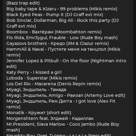
(Bazz trap edit)
Big baby tape & Kizaru - 99 problems (Mikis remix)
Black Eyed Peas - Pump it (DJ Graff ext mix)
Bob Sinclar, Dollarman, Big Ali - Rock this party (DJ
Graff ext mix)
Boombox - Вахтёрам (Moombahton remix)
Flo Rida, Emr3ygul, Frauble - Low (Rude Boy mash)
Gayazovs brothers - Кредо (XM & Glazur remix)
HammAli & Navai - Пустите меня на танцпол (Mikis
remix)
Jennifer Lopez & Pitbull - On the floor (Nightman intro
edit)
Katy Perry - I kissed a girl
Loboda - Superstar (Mikis remix)
Los Del Rio - Macarena (Denis Repin remix)
Miyagi, Эндшпиль - Тамада
Miyagi, Эндшпиль, Amigo - Раизап (Artemy Love edit)
Miyagi, Эндшпиль, Рем Дигга - I got love (Alex Fit
remix)
Monatik - Кружит (short edit)
Morgenshtern feat. Элджей - Кадиллак
Mr.President, Slava Marlow - Coco jambo (Rude Boy
mash)
Naughty Boy, Poet, Tujamo - La La La (Ness edit)