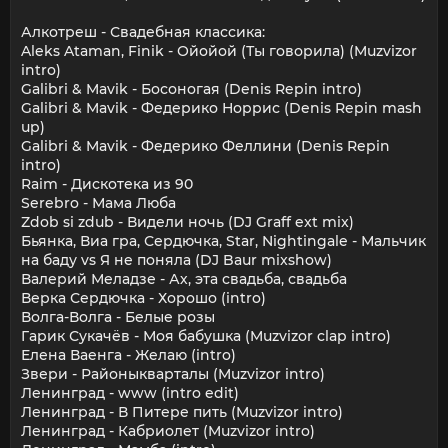
Алкотреш - Свадебная классика:
Aleks Ataman, Finik - Ойойой (Ты говорила) (Muzvizor
intro)
Galibri & Mavik - Босоногая (Denis Repin intro)
Galibri & Mavik - Федерико Норрис (Denis Repin mash
up)
Galibri & Mavik - Федерико Феллини (Denis Repin
intro)
Raim - Дискотека из 90
Serebro - Мама Люба
Zdob si zdub - Видели ночь (DJ Graff ext mix)
Бьянка, Виа гра, Сердючка, Star, Nightingale - Мальчик
на баду vs Я не поняла (DJ Baur mixshow)
Валерий Меладзе - Ах, эта свадьба, свадьба
Верка Сердючка - Хорошо (intro)
Волга-Волга - Белые розы
Гарик Сукачёв - Моя бабушка (Muzvizor clap intro)
Елена Ваенга - Желаю (intro)
Звери - Районыкварталы (Muzvizor intro)
Ленинград - www (intro edit)
Ленинград - В Питере пить (Muzvizor intro)
Ленинград - Кабриолет (Muzvizor intro)