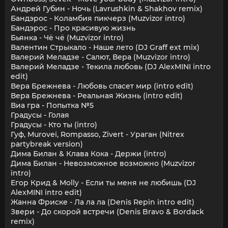
Андрей Губин - Ночь (Lavrushkin & Shakhov remix)
Бандэрос - Коламбия пикчерз (Muzvizor intro)
Бандэрос - Про красивую жизнь
Бьянка - Чё чё (Muzvizor intro)
Валентин Стрыкало - Наше лето (DJ Graff ext mix)
Валерий Меладзе - Салют, Вера (Muzvizor intro)
Валерий Меладзе - Текила любовь (DJ AlexMINI intro
edit)
Вера Брежнева - Любовь спасет мир (intro edit)
Вера Брежнева - Реальная Жизнь (intro edit)
Виа гра - Попытка №5
Градусы - Голая
Градусы - Кто ты (intro)
Гуф, Murovei, Rompasso, Zivert - Ураган (Nitrex
partybreak version)
Дима Билан & Клава Кока - Держи (intro)
Дима Билан - Невозможное возможно (Muzvizor
intro)
Егор Крид & Molly - Если ты меня не любишь (DJ
AlexMINI intro edit)
Жанна Фриске - Ла ла ла (Denis Repin intro edit)
Звери - До скорой встречи (Denis Bravo & Bordack
remix)