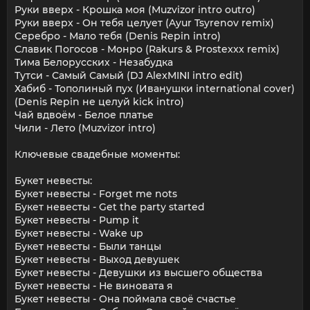
Руки вверх - Крошка моя (Muzvizor intro outro)
Руки вверх - Он тебя целует (Ayur Tsyrenov remix)
Серебро - Мало тебя (Denis Repin intro)
Славик Погосов - Монро (Rakurs & Prostexxx remix)
Тима Белорусских - Незабудка
Тутси - Самый Самый (DJ AlexMINI intro edit)
Хабиб - Тополиный пух (Иванушки international cover)
(Denis Repin не целуй kick intro)
Чай вдвоём - Белое платье
Чили - Лето (Muzvizor intro)
Ключевые свадебные моменты:
Букет невесты:
Букет невесты - Forget me nots
Букет невесты - Get the party started
Букет невесты - Pump it
Букет невесты - Wake up
Букет невесты - Были танцы
Букет невесты - Выход девушек
Букет невесты - Девушки из высшего общества
Букет невесты - Не виновата я
Букет невесты - Она поймала своё счастье