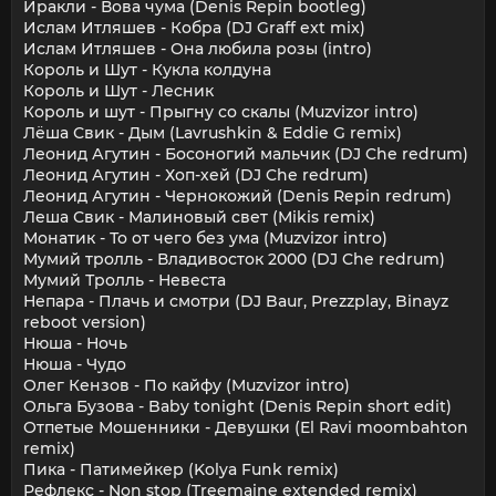
Иракли - Вова чума (Denis Repin bootleg)
Ислам Итляшев - Кобра (DJ Graff ext mix)
Ислам Итляшев - Она любила розы (intro)
Король и Шут - Кукла колдуна
Король и Шут - Лесник
Король и шут - Прыгну со скалы (Muzvizor intro)
Лёша Свик - Дым (Lavrushkin & Eddie G remix)
Леонид Агутин - Босоногий мальчик (DJ Che redrum)
Леонид Агутин - Хоп-хей (DJ Che redrum)
Леонид Агутин - Чернокожий (Denis Repin redrum)
Леша Свик - Малиновый свет (Mikis remix)
Монатик - То от чего без ума (Muzvizor intro)
Мумий тролль - Владивосток 2000 (DJ Che redrum)
Мумий Тролль - Невеста
Непара - Плачь и смотри (DJ Baur, Prezzplay, Binayz
reboot version)
Нюша - Ночь
Нюша - Чудо
Олег Кензов - По кайфу (Muzvizor intro)
Ольга Бузова - Baby tonight (Denis Repin short edit)
Отпетые Мошенники - Девушки (El Ravi moombahton
remix)
Пика - Патимейкер (Kolya Funk remix)
Рефлекс - Non stop (Treemaine extended remix)