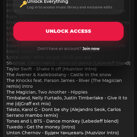
Unlock Everything
blend)
Log in to access music library and exclusive edits
Rihanna, X Latto - Bitch better have my money (Muka
hype 'Big energy' bootleg)
Shakira feat. Wyclef Jean - Hips dont lie (Ziggy & Replay
M remix)
UNLOCK ACCESS
Shouse - Won't forget you (Optical disco remix)
Silk City & Dua Lipa - Electricity (Muzvizor intro)
Slawa Marlow - Ты горишь как огонь (DJ Cech & Melo
Don't have an account?
Join now
blend version)
Spice Girls - Who do you think you are
Stromae, Calvin Harris - Alors on dance (Lebedeff blend)
Taylor Swift - Shake it off (Muzvizor intro)
The Avener & Kadebostany - Castle in the snow
The Knocks feat. Parson James - River (The Magician
remix) intro
The Magician, Two Another - Hippies
Timbaland, Nelly Furtado, Justin Timberlake - Give it to
me (djGraff ext mix)
Tiësto, Karol G - Dont be shy (Alejandro Seok, Carlos
Serrano mambo remix)
Tones and I, BTS - Dance monkey (Lebedeff blend)
Tuxedo - Get the money (intro)
Unton Chernov - Будем танцевать (Muzvizor intro)