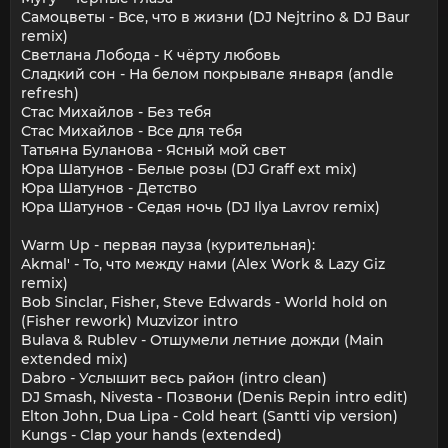
Самоцветы - Все, что в жизни (DJ Nejtrino & DJ Baur
remix)
Светлана Лобода - К чёрту любовь
Сладкий сон - На белом покрывале января (andle
refresh)
Стас Михайлов - Без тебя
Стас Михайлов - Все для тебя
Татьяна Буланова - Ясный мой свет
Юра Шатунов - Белые розы (DJ Graff ext mix)
Юра Шатунов - Детство
Юра Шатунов - Седая ночь (DJ Ilya Lavrov remix)
Warm Up - первая пауза (курительная):
Akmal' - То, что между нами (Alex Work & Lazy Giz
remix)
Bob Sinclar, Fisher, Steve Edwards - World hold on
(Fisher rework) Muzvizor intro
Bulava & Rublev - Отшумели летние дожди (Main
extended mix)
Dabro - Услышит весь район (intro clean)
DJ Smash, Nivesta - Позвони (Denis Repin intro edit)
Elton John, Dua Lipa - Cold heart (Santti vip version)
Kungs - Clap your hands (extended)