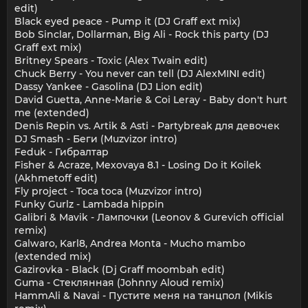
edit)
Black eyed peace - Pump it (DJ Graff ext mix)
Bob Sinclar, Dollarman, Big Ali - Rock this party (DJ
Graff ext mix)
Britney Spears - Toxic (Alex Twain edit)
Chuck Berry - You never can tell (DJ AlexMINI edit)
Dassy Yankee - Gasolina (DJ Lion edit)
David Guetta, Anne-Marie & Coi Leray - Baby don't hurt
me (extended)
Denis Repin vs. Artik & Asti - Partybreak для девочек
DJ Smash - Беги (Muzvizor intro)
Feduk - Гибралтар
Fisher & Acraze, Mexovaya 8.1 - Losing Do it Koilek
(Akhmetoff edit)
Fly project - Toca toca (Muzvizor intro)
Funky Gurlz - Lambada hippin
Galibri & Mavik - Лампочки (Leonov & Gurevich official
remix)
Galwaro, Karl8, Andrea Monta - Mucho mambo
(extended mix)
Gazirovka - Black (Dj Graff moombah edit)
Guma - Стеклянная (Johnny Aloud remix)
HammAli & Navai - Пустите меня на танцпол (Mikis