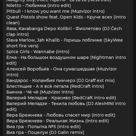
Niletto - Любимка (intro edit)
Pitbull - I know you want me (Muzvizor intro)
Quest Pistols show feat. Open Kids - Круче всех (intro
clean)
Rasa, Kavabanga Depo Kolibri - Фиолетово (DJ Čech
clap intro)
Slava Marlow, Jah Khalib - Горишь поближе (SkyWee
short fire vers)
Spice Girls - Wannabe (intro)
Ёлка - На большом воздушном шаре (Nightman intro
edit)
Алексей Воробьёв - Она сумасшедшая (Muzvizor
intro)
Бандэрос - Коламбия пикчерз (DJ Graff ext mix)
Блестящие - А я всё летала (RedCraft intro)
Бьянка - Чё чё (Muzvizor intro)
Валерий Меладзе - Красиво (RedCraft intro edit)
Валерий Меладзе - Текила любовь (DJ AlexMINI intro
edit)
Вера Брежнева - Любовь спасет мир (intro edit)
Вера Брежнева - Реальная Жизнь (intro edit)
Виа гра - Попытка №5 (intro edit)
Виа гра - Поцелуи (DJ Galin remix)