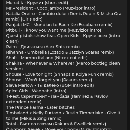
Monatik - Кружит (short edit)
Mr.President - Coco jambo (Muzvizor intro)
Natalia Oreiro - Cambio dolor (Denis Repin & Misha Gra
remix) [Girls edit]
Panjabi MC - Mundian to Bach Ke (Escobaro remix)
Pitbull - I know you want me (Muzvizior intro)
Quest pistols show feat. Open Kids - Круче всех (intro
clean)
Raim - Двигаться (Alex Shik remix)
Rihanna - Umbrella (Lozado & Jazzlyn Soares remix)
Shaft - Mambo italiano (Nitrex cut edit)
Shakira - Whenever & Wherever (Merco bootleg clean
version)
Shouse - Love tonight (Shnaps & Kolya Funk remix)
Shouse - Won't forget you (Rakurs remix)
Slava Marlow - Ты далеко (BGM intro edit)
Spice Girls - Wannabe (intro)
T-Fest, Скриптонит - Ламбада (Ramirez & Pavlov
extended remix)
The Prince karma - Later bitches
Timbaland x Nelly Furtado x Justin Timberlake - Give it
to me (Mikis & Zing remix)
Total - Бьет по глазам (Rakurs & Ewellick remix)
Öwnboss, Sevek - Move your body (Muzvizor intro)