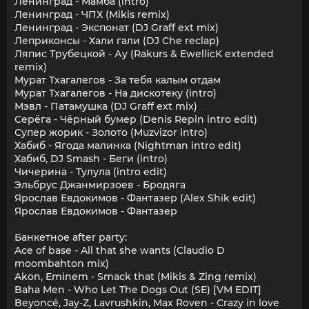
Ленинград - Мамба (intro)
Ленинград - ЧПХ (Mikis remix)
Ленинград - Экспонат (DJ Graff ext mix)
Леприконсы - Хали гали (DJ Che reclap)
Ляпис Трубецкой - Ау (Rakurs & EwellicK extended
remix)
Мурат Тхагалегов - За тебя калым отдам
Мурат Тхагалегов - На дискотеку (intro)
Мэвл - Патамушка (DJ Graff ext mix)
Серёга - Чёрный бумер (Denis Repin intro edit)
Супер жорик - Золото (Muzvizor intro)
Хабиб - Ягода малинка (Nightman intro edit)
Хабиб, DJ Smash - Беги (intro)
Чичерина - Тулула (intro edit)
Эльбрус Джанмирзоев - Бродяга
Ярослав Евдокимов - Фантазер (Alex Shik edit)
Ярослав Евдокимов - Фантазер
Банкетное after party:
Ace of base - All that she wants (Claudio D
moombahton mix)
Akon, Eminem - Smack that (Mikis & Zing remix)
Baha Men - Who Let The Dogs Out (SE) [VM EDIT]
Beyoncé, Jay-Z, Lavrushkin, Max Roven - Crazy in love