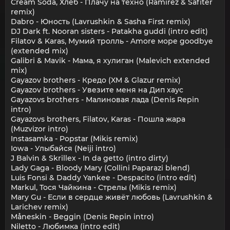
Cream Soda, Хлеб - Плачу на техно (Ramirez & Safiter
remix)
Dabro - Юность (Lavrushkin & Sasha First remix)
DJ Dark ft. Nooran sisters - Patakha guddi (intro edit)
Filatov & Karas, Мумий тролль - Amore море goodbye
(extended mix)
Galibri & Mavik - Мама, я хулиган (Malevich extended
mix)
Gayazov brothers - Кредо (XM & Glazur remix)
Gayazov brothers - Увезите меня на Дип хаус
Gayazovs brothers - Малиновая лада (Denis Repin
intro)
Gayazovs brothers, Filatov, Karas - Пошла жара
(Muzvizor intro)
Instasamka - Popstar (Mikis remix)
Iowa - Улыбайся (Neiji intro)
J Balvin & Skrillex - In da getto (intro dirty)
Lady Gaga - Bloody Mary (Collini Paparazi blend)
Luis Fonsi & Daddy Yankee - Despacito (intro edit)
Markul, Тося Чайкина - Стрелы (Mikis remix)
Mary Gu - Если в сердце живёт любовь (Lavrushkin &
Larichev remix)
Måneskin - Beggin (Denis Repin intro)
Niletto - Любимка (intro edit)