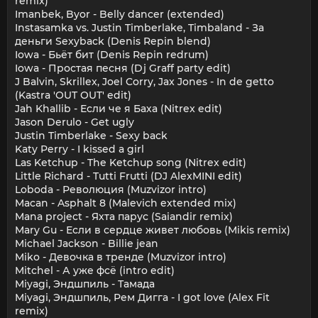
remix)
Imanbek, Byor - Belly dancer (extended)
Instasamka vs. Justin Timberlake, Timbaland - За
деньги Sexyback (Denis Repin blend)
Iowa - Бьёт бит (Denis Repin redrum)
Iowa - Простая песня (Dj Graff party edit)
J Balvin, Skrillex, Joel Corry, Jax Jones - In de getto
(Kastra 'OUT OUT' edit)
Jah Khallib - Если че я Баха (Nitrex edit)
Jason Derulo - Get ugly
Justin Timberlake - Sexy back
Katy Perry - I kissed a girl
Las Ketchup - The Ketchup song (Nitrex edit)
Little Richard - Tutti Frutti (DJ AlexMINI edit)
Loboda - Революция (Muzvizor intro)
Macan - Asphalt 8 (Malevich extended mix)
Mana project - Яхта парус (Saiandir remix)
Mary Gu - Если в сердце живет любовь (Mikis remix)
Michael Jackson - Billie jean
Miko - Девочка в тренде (Muzvizor intro)
Mitchel - А уже фсё (intro edit)
Miyagi, Эндшпиль - Тамада
Miyagi, Эндшпиль, Рем Дигга - I got love (Alex Fit
remix)