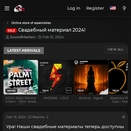
Log in
Register
Online store of assemblies
Свадебный материал 2024!
SALE
T
S
SoundMasters
Feb 15, 2024
h
t
r
a
VIEW ALL
LATEST ARRIVALS
e
r
a
t
d
d
s
a
t
t
a
e
r
t
e
HOUSE
TECH
TECH
TECH
r
A.D.M. (Italy) Simone
AVORANI - LOCA
Alcanza - Agave
Alejandro Pra
Cristini - Palm Street
Gara - Mood 
EP
Feb 15, 2024
Replies: 2
Ура! Наши свадебные материалы теперь доступны