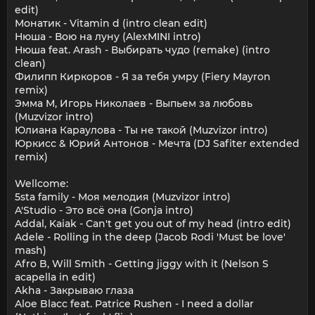
edit)
Монатик - Vitamin d (intro clean edit)
Нюша - Вою на луну (AlexMINI intro)
Нюша feat. Arash - Выбирать чудо (remake) (intro
clean)
Филипп Киркоров - Я за тебя умру (Fiery Mayron
remix)
Эмма М, Игорь Николаев - Выпьем за любовь
(Muzvizor intro)
Юлиана Караулова - Ты не такой (Muzvizor intro)
Юркисс & Юрий Антонов - Мечта (DJ Safiter extended
remix)
Wellcome:
5sta family - Моя мелодия (Muzvizor intro)
A'Studio - Это всё она (Gonja intro)
Addal, Kaiak - Can't get you out of my head (intro edit)
Adele - Rolling in the deep (Jacob Rodi 'Must be love'
mash)
Afro B, Will Smith - Getting jiggy with it (Nelson S
acapella in edit)
Akha - Закрываю глаза
Aloe Blacc feat. Patrice Rushen - I need a dollar