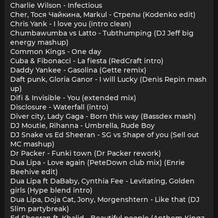
Charlie Wilson - Infectious
Cher, Тося Чайкина, Markul - Стрелы (Kodenko edit)
Chris Yank - I love you (intro clean)
Chumbawumba vs Latto - Tubthumping (DJ Jeff big
energy mashup)
Common Kings - One day
Cuba & Fibonacci - La fiesta (RedCraft intro)
Daddy Yankee - Gasolina (Gette remix)
Daft punk, Gloria Ganor - I will Lucky (Denis Repin mash
up)
Difi & Invisible - You (extended mix)
Disclosure - Waterfall (intro)
Diver city, Lady Gaga - Born this way (Bassdex mash)
DJ Moutie, Rihanna - Umbrella, Rude Boy
DJ Snake vs Ed Sheeran - SG vs Shape of you (Sell out
MC mashup)
Dr Packer - Funki town (Dr Packer rework)
Dua Lipa - Love again (PeteDown club mix) (Enrie
Beehive edit)
Dua Lipa ft DaBaby, Cynthia Fee - Levitating, Golden
girls (Hype blend intro)
Dua Lipa, Doja Cat, Jony, Morgenshtern - Like that (DJ
Slim partybreak)