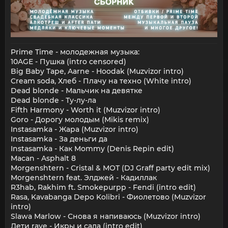
Prime Time - молодежная музыка:
10AGE - Пушка (intro censored)
Big Baby Tape, Aarne - Hoodak (Muzvizor intro)
Cream soda, Хлеб - Плачу на техно (White intro)
Dead blonde - Мальчик на девятке
Dead blonde - Ту-лу-ла
Fifth Harmony - Worth it (Muzvizor intro)
Goro - Дорогу молодым (Mikis remix)
Instasamka - Жара (Muzvizor intro)
Instasamka - За деньги да
Instasamka - Как Mommy (Denis Repin edit)
Macan - Asphalt 8
Morgenshtern - Cristal & МОТ (DJ Graff party edit mix)
Morgenshtern feat. Элджей - Кадиллак
R3hab, Rakhim ft. Smokepurpp - Fendi (intro edit)
Rasa, Kavabanga Depo Kolibri - Фиолетово (Muzvizor
intro)
Slawa Marlow - Снова я напиваюсь (Muzvizor intro)
Дети rave - Икры и сала (intro edit)