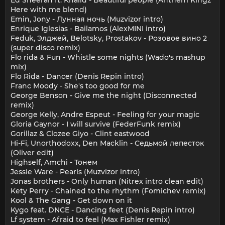
Ed Sheeran ft. Khalid - Beautiful people (Anthem Kingz
Here with me blend)
Emin, Jony - Лунная ночь (Muzvizor intro)
Enrique Iglesias - Bailamos (AlexMINI intro)
Feduk, Элджей, Belotsky, Prostakov - Розовое вино 2
(super disco remix)
Flo rida & Fun - Whistle some nights (Wado's mashup
mix)
Flo Rida - Dancer (Denis Repin intro)
Franc Moody - She's too good for me
George Benson - Give me the night (Disconnected
remix)
George Kelly, Andre Espeut - Feeling for your magic
Gloria Gaynor - I will survive (FederFunk remix)
Gorillaz & Clozee Giyo - Clint eastwood
Hi-Fi, Unorthodoxx, Den Macklin - Седьмой лепесток
(Oliver edit)
Highself, Amchi - Тонем
Jessie Ware - Pearls (Muzvizor intro)
Jonas brothers - Only human (Nitrex intro clean edit)
Kety Perry - Chained to the rhythm (Fomichev remix)
Kool & The Gang - Get down on it
Kygo feat. DNCE - Dancing feet (Denis Repin intro)
Lf system - Afraid to feel (Max Fishler remix)