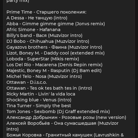
party mix)
Prime Time - Старшего поколения:
A Dessa - Не танцую (intro)
Abba - Gimme gimme gimme (Jonvs remix)
Afric Simone - Hafanana
Billy's band - Вася (Muzvizor intro)
DJ Bobo - Chihuahua (Muzvizor intro)
Gayazovs brothers - Фаина (Muzvizor intro)
Lizot, Boney M. - Daddy cool (extended mix)
Loboda - SuperStar (Mikis remix)
Los Del Rio - Macarena (Denis Repin remix)
Majestic, Boney M - Rasputin (Dj Bam edit)
Michel Telo - Nosa (Muzvizor intro)
Ottawan - D.i.s.c.o.
Ottawan - Tes ok tes bath tes in (intro)
Ricky Martin - Livin' la vida loca
Shocking blue - Venus (intro)
Tina Turner - Simply the best
Tom Jones - Sexbomb (Dj Graff extended mix)
Александр Добрынин - Розовые розы (new version)
Алексей Воробьёв - Она сумасшедшая (Muzvizor
intro)
Божья Коровка - Гранитный камушек (Lavrushkin &