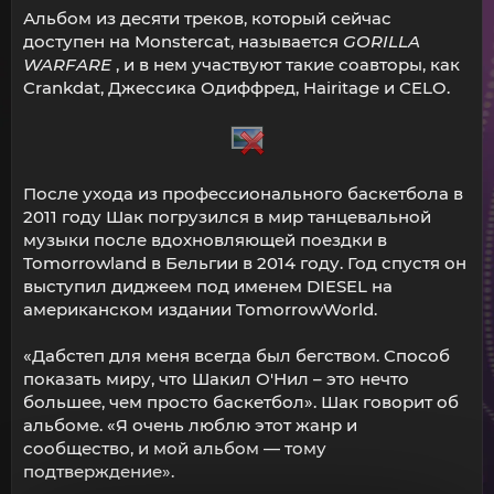
Альбом из десяти треков, который сейчас
доступен на Monstercat, называется
GORILLA
WARFARE
, и в нем участвуют такие соавторы, как
Crankdat, Джессика Одиффред, Hairitage и CELO.
После ухода из профессионального баскетбола в
2011 году Шак погрузился в мир танцевальной
музыки после вдохновляющей поездки в
Tomorrowland в Бельгии в 2014 году. Год спустя он
выступил диджеем под именем DIESEL на
американском издании TomorrowWorld.
«Дабстеп для меня всегда был бегством. Способ
показать миру, что Шакил О'Нил – это нечто
большее, чем просто баскетбол». Шак говорит об
альбоме. «Я очень люблю этот жанр и
сообщество, и мой альбом — тому
подтверждение».