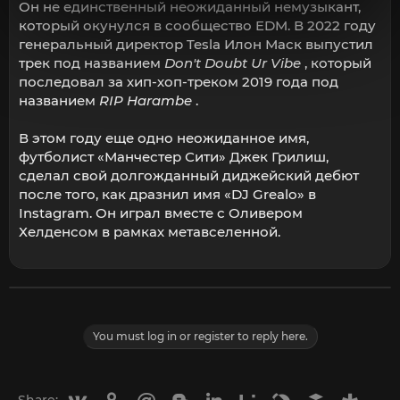
Он не единственный неожиданный немузыкант,
который окунулся в сообщество EDM. В 2022 году
генеральный директор Tesla Илон Маск выпустил
трек под названием
Don't Doubt Ur Vibe
, который
последовал за хип-хоп-треком 2019 года под
названием
RIP Harambe
.
В этом году еще одно неожиданное имя,
футболист «Манчестер Сити» Джек Грилиш,
сделал свой долгожданный диджейский дебют
после того, как дразнил имя «DJ Grealo» в
Instagram. Он играл вместе с Оливером
Хелденсом в рамках метавселенной.
You must log in or register to reply here.
Vkontakte
Odnoklassniki
Mail.ru
Blogger
Linkedin
Liveinternet
Livejournal
Buffer
Diasp