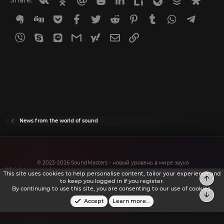
Share:
Evernote
Digg
Getpocket
Facebook
Twitter
Reddit
Pinterest
Tumblr
WhatsApp
Telegr
Viber
Skype
Line
Gmail
yahoomail
Email
Link
News from the world of sound
© 2023-2026 SoundMasters - новый уровень в мире звука
All rights reserved.
This site uses cookies to help personalise content, tailor your experience and
Top
to keep you logged in if you register.
By continuing to use this site, you are consenting to our use of cookies.
Bot
Accept
Learn more…