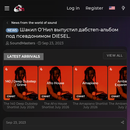
Log in
Register
News from the world of sound
Шакил О’Нил выпустил дабстеп-альбом
NEWS
под псевдонимом DIESEL.
T
S
SoundMasters
Sep 23, 2023
h
t
r
a
VIEW ALL
LATEST ARRIVALS
e
r
a
t
d
d
s
a
t
t
a
e
r
t
e
CHART
CHART
CHART
CHART
r
The 140 Deep Dubstep
The Afro House
The Amapiano Shortlist
The Ambient S
Shortlist July 2026
Shortlist July 2026
July 2026
July 20
Sep 23, 2023