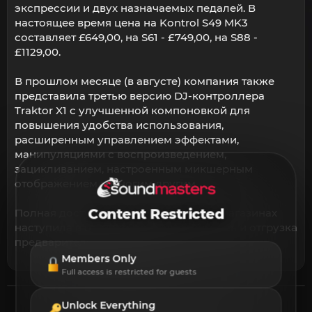
экспрессии и двух назначаемых педалей. В
настоящее время цена на Kontrol S49 MK3
составляет £649,00, на S61 - £749,00, на S88 -
£1129,00.
В прошлом месяце (в августе) компания также
представила третью версию DJ-контроллера
Traktor X1 с улучшенной компоновкой для
повышения удобства использования,
расширенным управлением эффектами,
манипуляциями с воспроизведением,
зацикливанием, настроенным микшерным
отображением и многим другим.
Content Restricted
Полная доступность в Интернете и в магазинах
наступила в октябре (тогда же началась и отгрузка
предварительных заказов).
Members Only
Full access is restricted for guests
Unlock Everything