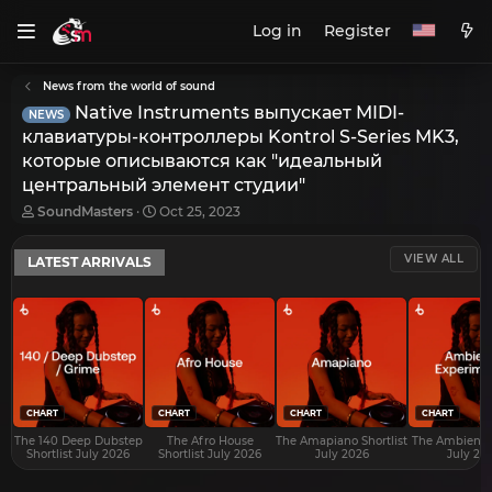
Log in
Register
News from the world of sound
Native Instruments выпускает MIDI-
NEWS
клавиатуры-контроллеры Kontrol S-Series MK3,
которые описываются как "идеальный
центральный элемент студии"
T
S
SoundMasters
Oct 25, 2023
h
t
r
a
VIEW ALL
LATEST ARRIVALS
e
r
a
t
d
d
s
a
t
t
a
e
r
t
e
CHART
CHART
CHART
CHART
r
The 140 Deep Dubstep
The Afro House
The Amapiano Shortlist
The Ambient S
Shortlist July 2026
Shortlist July 2026
July 2026
July 20