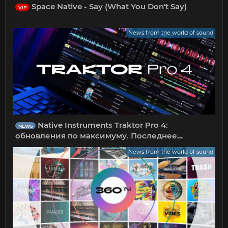
Space Native - Say (What You Don't Say)
VIP
News from the world of sound
Native Instruments Traktor Pro 4:
NEWS
обновления по максимуму. Последнее
обновление включает в себя технологию от
News from the world of sound
iZotope!