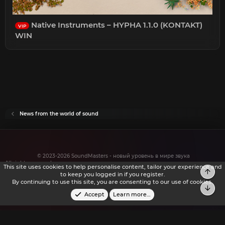
Native Instruments – HYPHA 1.1.0 (KONTAKT)
VIP
WIN
News from the world of sound
© 2023-2026 SoundMasters - новый уровень в мире звука
All rights reserved.
This site uses cookies to help personalise content, tailor your experience and
Top
to keep you logged in if you register.
By continuing to use this site, you are consenting to our use of cookies.
Bot
Accept
Learn more…