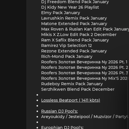
Dj Freedom Blend Pack January
Dj Kidy New Year 26 Playlist
Elmy Pack January
Lavrushkin Remix Pack January
Matone Extended Pack January
Max Roven & Ruslan Kan Edit Pack Januar
Mikis X Z.Low Edit Pack 2 December
Ram X Saflix Blend Pack January
Ramirez Vip Selection 12
Rezone Extended Pack January
Rich-Mond Pack January
Roofers Золотая Вечеринка Ny 2026 Pt. 1
Roofers Золотая Вечеринка Ny 2026 Pt. 2
Roofers Золотая Вечеринка Ny 2026 Pt. 3
Roofers Золотая Вечеринка Ny Mix'S 2026
Rudeboy Remix Pack January
Serzhikwen Blend Pack December
Lossless Beatport ( 1411 kbts)
Russian DJ Pool's:
Areyoukidy / Jesteipool / Muzvizor / Part
Europhian DJ Pool's: