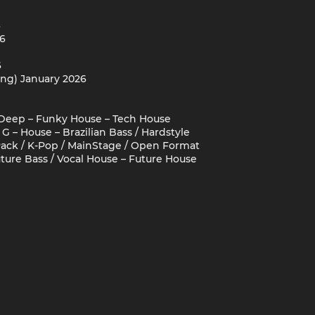
6
26
6
ing) January 2026
 Deep – Funky House – Tech House
 G – House – Brazilian Bass / Hardstyle
ack / K-Pop / MainStage / Open Format
Future Bass / Vocal House – Future House