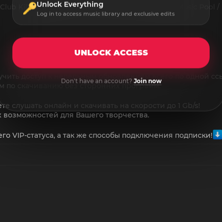
Unlock Everything
ub Killers / Crack 4 DJs / Crooklyn Clan / Digital Music Pool
Log in to access music library and exclusive edits
UNLOCK ACCESS
учить доступ к недельным обновлениям всего по одной сс
Don't have an account?
Join now
ом по скачиванию без сторонних программ.
те слушать онлайн и скачивать на скорости до 1 Gb/s!
х возможностей для Вашего творчества.
о VIP-статуса, а так же способы подключения подписки!