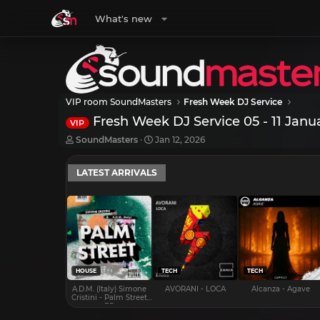
What's new
VIP room SoundMasters
Fresh Week DJ Service
Fresh Week DJ Service 05 - 11 Janu
VIP
T
S
SoundMasters
Jan 12, 2026
h
t
r
a
LATEST ARRIVALS
e
r
a
t
d
d
s
a
t
t
a
e
r
t
e
HOUSE
TECH
TECH
r
A.D.M. (Italy) Simone
AVORANI - LOCA
Alcanza - Agave
Cristini - Palm Street
EP