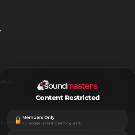
y
 Pt. 4
Content Restricted
Members Only
yUp / Remixpool
Full access is restricted for guests