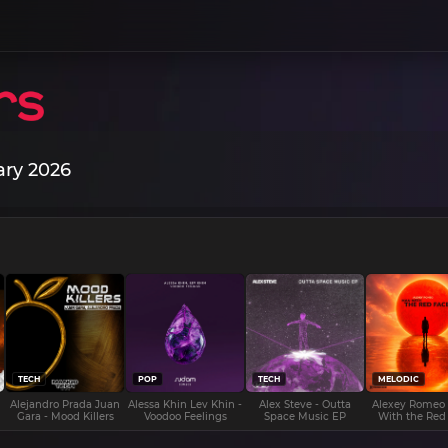
ary 2026
TECH
POP
TECH
MELODIC
Alejandro Prada Juan
Alessa Khin Lev Khin -
Alex Steve - Outta
Alexey Romeo
Gara - Mood Killers
Voodoo Feelings
Space Music EP
With the Red