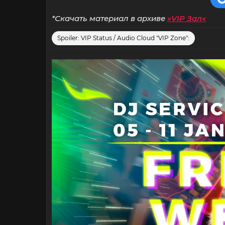
*Скачать материал в архиве
»VIP Зал«
Spoiler:
VIP Status / Audio Cloud "VIP Zone":