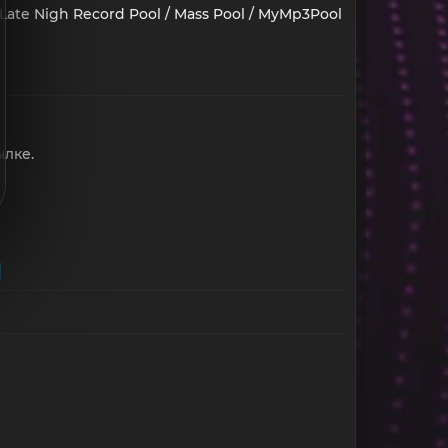
 / Late Nigh Record Pool / Mass Pool / MyMp3Pool
ылке.